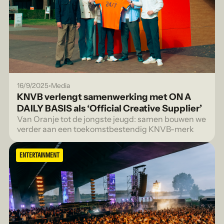
•
16/9/2025
Media
KNVB verlengt samenwerking met ON A
DAILY BASIS als ‘Official Creative Supplier’
Van Oranje tot de jongste jeugd: samen bouwen we
verder aan een toekomstbestendig KNVB-merk
ENTERTAINMENT