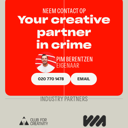
NEEM CONTACT OP
Your creative
partner
in crime
PIM BERENTZEN
EIGENAAR
020 770 1478
EMAIL
INDUSTRY PARTNERS