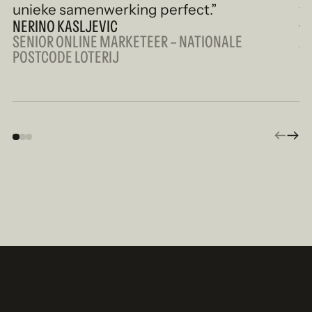
unieke samenwerking perfect.”
v
NERINO KASLJEVIC
te
SENIOR ONLINE MARKETEER – NATIONALE
S
POSTCODE LOTERIJ
CR