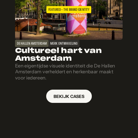
FEATURED – THE BRAND IDENTITY
DE HALLEN AMSTERDAM
MERK ONTWIKKELING
Cultureel hart van
Amsterdam
Een eigentijdse visuele identiteit die De Hallen
Amsterdam verheldert en herkenbaar maakt
voor iedereen.
BEKIJK CASES