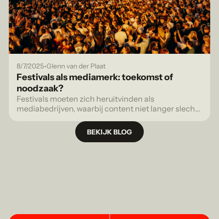
•
8/7/2025
Glenn van der Plaat
Festivals als mediamerk: toekomst of
noodzaak?
Festivals moeten zich heruitvinden als
mediabedrijven, waarbij content niet langer slechts
promotie is, maar een strategisch middel om
inkomsten te genereren.
BEKIJK BLOG