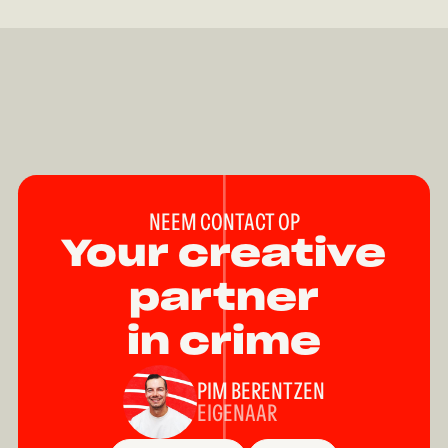
NEEM CONTACT OP
Your creative
partner
in crime
PIM BERENTZEN
EIGENAAR