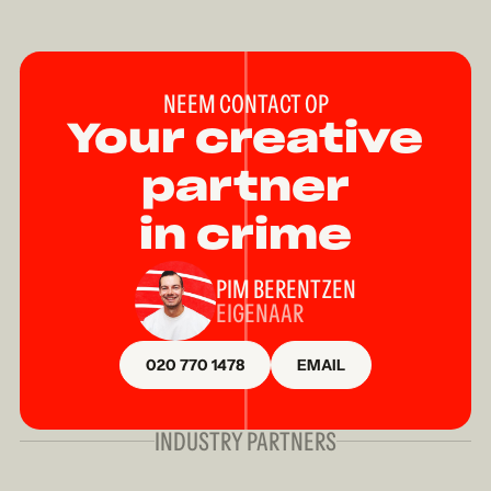
NEEM CONTACT OP
Your creative
partner
in crime
PIM BERENTZEN
EIGENAAR
020 770 1478
EMAIL
INDUSTRY PARTNERS