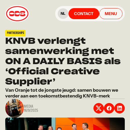
CONTACT
MENU
NL
PARTNERSHIPS
KNVB verlengt
samenwerking met
ON A DAILY BASIS als
‘Official Creative
Supplier’
Van Oranje tot de jongste jeugd: samen bouwen we
verder aan een toekomstbestendig KNVB-merk
MEDIA
16/9/2025