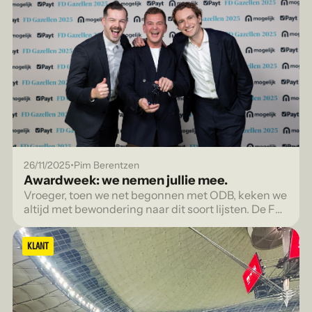
•
26/11/2025
Pim Berentzen
Awardweek: we nemen jullie mee.
Vroeger, toen we net begonnen met ODB, keken we
altijd met bewondering naar dit soort lijsten. De FD
Gazellen, de FONK 150, voor bureaus die echt
gezien werden.
KLANT