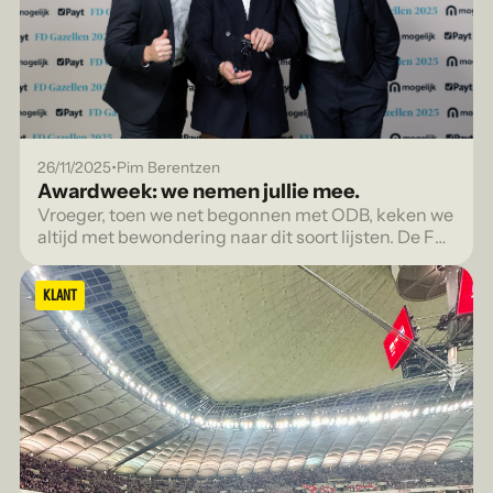
•
26/11/2025
Pim Berentzen
Awardweek: we nemen jullie mee.
Vroeger, toen we net begonnen met ODB, keken we
altijd met bewondering naar dit soort lijsten. De FD
Gazellen, de FONK 150, voor bureaus die echt
gezien werden.
KLANT