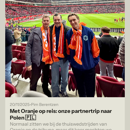
•
20/11/2025
Pim Berentzen
Met Oranje op reis: onze partnertrip naar
Polen 🇵🇱
Normaal zitten we bij de thuiswedstrijden van
Oranje op de tribune, maar dit keer mochten we