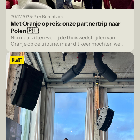
•
20/11/2025
Pim Berentzen
Met Oranje op reis: onze partnertrip naar
Polen 🇵🇱
Normaal zitten we bij de thuiswedstrijden van
Oranje op de tribune, maar dit keer mochten we
mee op uitwedstrijd.
KLANT