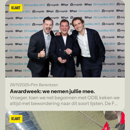
KLANT
•
26/11/2025
Pim Berentzen
Awardweek: we nemen jullie mee.
Vroeger, toen we net begonnen met ODB, keken we
altijd met bewondering naar dit soort lijsten. De FD
Gazellen, de FONK 150, voor bureaus die echt
gezien werden.
KLANT