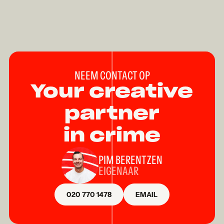
NEEM CONTACT OP
Your creative
partner
in crime
PIM BERENTZEN
EIGENAAR
020 770 1478
EMAIL