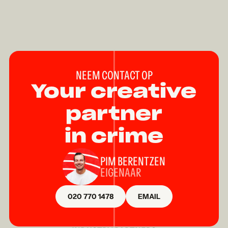
NEEM CONTACT OP
Your creative
partner
in crime
PIM BERENTZEN
EIGENAAR
020 770 1478
EMAIL