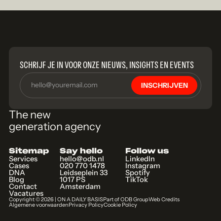
SCHRIJF JE IN VOOR ONZE NIEUWS, INSIGHTS EN EVENTS
INSCHRIJVEN
The new
generation agency
Sitemap
Say hello
Follow us
Services
hello@odb.nl
LinkedIn
Cases
020 770 1478
Instagram
DNA
Leidseplein 33
Spotify
Blog
1017 PS
TikTok
Contact
Amsterdam
Vacatures
Copyright ©
2026
| ON A DAILY BASIS
Part of ODB Group
Web Credits
Algemene voorwaarden
Privacy Policy
Cookie Policy