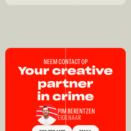
kunt opvallen op een platform waar authenticiteit
geen trend is, maar de standaard.
NEEM CONTACT OP
Your creative
partner
in crime
PIM BERENTZEN
EIGENAAR