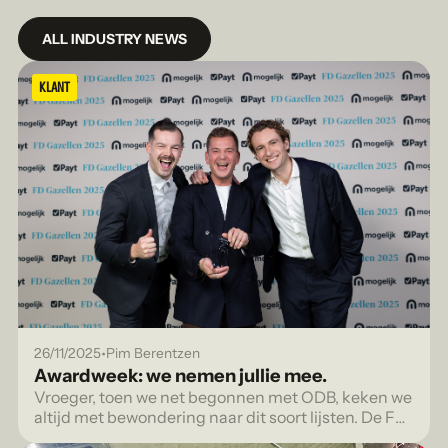
ALL INDUSTRY NEWS
KLANT
•
26/11/2025
Pim Berentzen
Awardweek: we nemen jullie mee.
Vroeger, toen we net begonnen met ODB, keken we
altijd met bewondering naar dit soort lijsten. De FD
Gazellen, de FONK 150, voor bureaus die echt