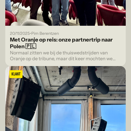
•
20/11/2025
Pim Berentzen
Met Oranje op reis: onze partnertrip naar
Polen 🇵🇱
Normaal zitten we bij de thuiswedstrijden van
Oranje op de tribune, maar dit keer mochten we
mee op uitwedstrijd.
KLANT