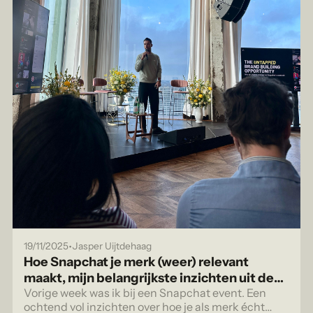
•
19/11/2025
Jasper Uijtdehaag
Hoe Snapchat je merk (weer) relevant
maakt, mijn belangrijkste inzichten uit de
Brand Session
Vorige week was ik bij een Snapchat event. Een
ochtend vol inzichten over hoe je als merk écht