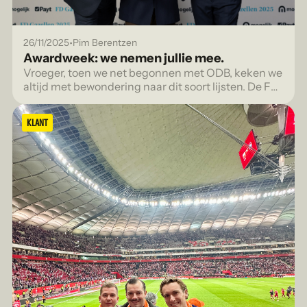
•
26/11/2025
Pim Berentzen
Awardweek: we nemen jullie mee.
Vroeger, toen we net begonnen met ODB, keken we
altijd met bewondering naar dit soort lijsten. De FD
Gazellen, de FONK 150, voor bureaus die echt
gezien werden.
KLANT