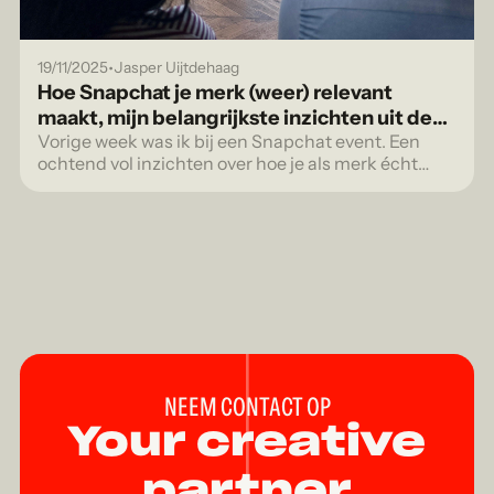
•
19/11/2025
Jasper Uijtdehaag
Hoe Snapchat je merk (weer) relevant
maakt, mijn belangrijkste inzichten uit de
Brand Session
Vorige week was ik bij een Snapchat event. Een
ochtend vol inzichten over hoe je als merk écht
kunt opvallen op een platform waar authenticiteit
geen trend is, maar de standaard.
NEEM CONTACT OP
Your creative
partner