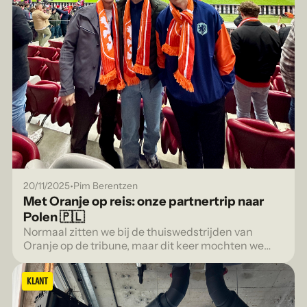
•
20/11/2025
Pim Berentzen
Met Oranje op reis: onze partnertrip naar
Polen 🇵🇱
Normaal zitten we bij de thuiswedstrijden van
Oranje op de tribune, maar dit keer mochten we
mee op uitwedstrijd.
KLANT