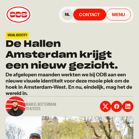
CONTACT
MENU
NL
VISUAL IDENTITY
De Hallen
Amsterdam krijgt
een nieuw gezicht.
De afgelopen maanden werkten we bij ODB aan een
nieuwe visuele identiteit voor deze mooie plek om de
hoek in Amsterdam-West. En nu, eindelijk, mag het de
wereld in.
MAIKEL BOTTERMAN
17/4/2025